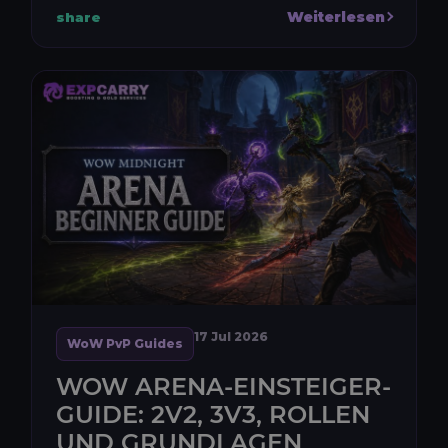
den Einstieg, verdiene jede Woche durch
Weiterlesen
share
gewertetes und ungewertetes PvP Erob...
17 Jul 2026
WoW PvP Guides
WOW ARENA-EINSTEIGER-
GUIDE: 2V2, 3V3, ROLLEN
UND GRUNDLAGEN