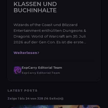
KLASSEN UND
BUCHINHALTE
Wizards of the Coast und Blizzard
Entertainment enthüllten Dungeons &
Dragons: World of Warcraft am 30. Juli
2026 auf der Gen Con. Es ist die erste
angekündigte Veröffentlichung der neuen
Weiterlesen
Crossove...
ExpCarry Editorial Team
ExpCarry Editorial Team
LATEST POSTS
Zeige 1 bis 24 von 328 (14 Seite(n))