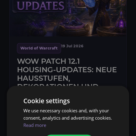
19 Jul 2026
World of Warcraft
WOW PATCH 12.1
HOUSING-UPDATES: NEUE
HAUSSTUFEN,
DEKORATIONEN UND
NACHBARSCHAFTSUNTERNEH
Cookie settings
We use necessary cookies and, with your
Patch 12.1: Fluch von Ula’tek erweitert das
consent, analytics and advertising cookies.
Housing von World of Warcraft: Midnight um
Read more
Baupläne, Begleiterhaustiere im Zuhause, vier
neue Nachbarschaftsunternehmungen und