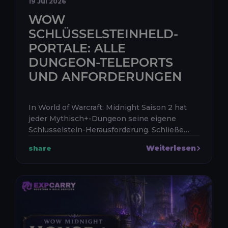
19 Jul 2026
WOW
SCHLÜSSELSTEINHELD-
PORTALE: ALLE
DUNGEON-TELEPORTS
UND ANFORDERUNGEN
In World of Warcraft: Midnight Saison 2 hat
jeder Mythisch+-Dungeon seine eigene
Schlüsselstein-Herausforderung. Schließe
den Dungeon innerhalb des Zeitlimits auf
Weiterlesen
share
Mythisch+ Stufe 10 oder höher ab, um ...