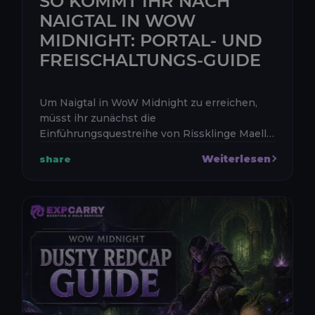
SO KOMMT IHR NACH
NAIGTAL IN WOW
MIDNIGHT: PORTAL- UND
FREISCHALTUNGS-GUIDE
Um Naigtal in WoW Midnight zu erreichen,
müsst ihr zunächst die
Einführungsquestreihe von Rissklinge Maella
in Silbermond abschließen. Die Questreihe
Weiterlesen
share
führt euch in den Leerensturm, öffnet das
größere ...