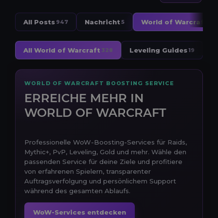
All Posts
Nachricht
World of Warcraft
947
5
32
All World of Warcraft
Leveling Guides
W
328
19
WORLD OF WARCRAFT BOOSTING SERVICE
ERREICHE MEHR IN
WORLD OF WARCRAFT
Professionelle WoW-Boosting-Services für Raids,
Mythic+, PvP, Leveling, Gold und mehr. Wähle den
passenden Service für deine Ziele und profitiere
von erfahrenen Spielern, transparenter
Auftragsverfolgung und persönlichem Support
während des gesamten Ablaufs.
WoW-Services entdecken