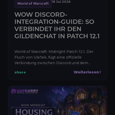
18 Jul 2026
World of Warcraft
WOW DISCORD-
INTEGRATION-GUIDE: SO
VERBINDET IHR DEN
GILDENCHAT IN PATCH 12.1
World of Warcraft: Midnight Patch 12.1, Der
Fluch von Ula’tek, fügt eine offizielle
Verbindung zwischen Discord und dem
Gildenchat im Spiel hinzu. Nach der
Weiterlesen
share
Verknüpfung eurer Battle.net- und Discord-
Ko...