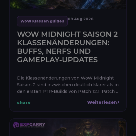
09 Aug 2026
WoW Klassen guides
WOW MIDNIGHT SAISON 2
KLASSENÄNDERUNGEN:
BUFFS, NERFS UND
GAMEPLAY-UPDATES
Die Klassenänderungen von WoW Midnight
Saison 2 sind inzwischen deutlich klarer als in
den ersten PTR-Builds von Patch 12.1. Patch
12.1: Fluch von Ula’tek erscheint am 11. August
Weiterlesen
share
2026 in Nordamerika u...