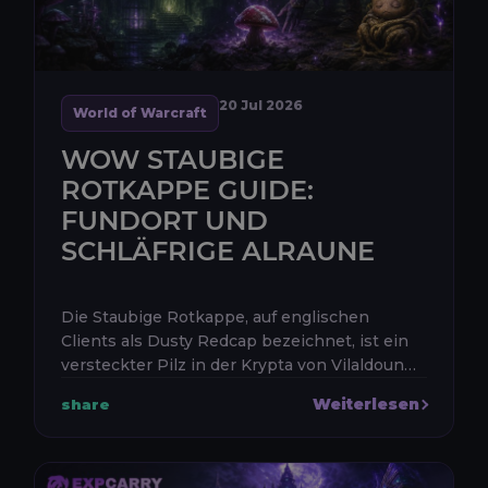
20 Jul 2026
World of Warcraft
WOW STAUBIGE
ROTKAPPE GUIDE:
FUNDORT UND
SCHLÄFRIGE ALRAUNE
Die Staubige Rotkappe, auf englischen
Clients als Dusty Redcap bezeichnet, ist ein
versteckter Pilz in der Krypta von Vilaldoun
im Naigtal. Betritt die Krypta bei /way #2600
Weiterlesen
share
27.91 49.96, gehe bis zur ...