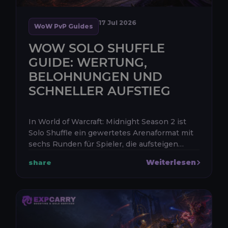
17 Jul 2026
WoW PvP Guides
WOW SOLO SHUFFLE
GUIDE: WERTUNG,
BELOHNUNGEN UND
SCHNELLER AUFSTIEG
In World of Warcraft: Midnight Season 2 ist
Solo Shuffle ein gewertetes Arenaformat mit
sechs Runden für Spieler, die aufsteigen
möchten, ohne ein festes Team zu suchen.
Weiterlesen
share
Du meldest dich allein als Sch...