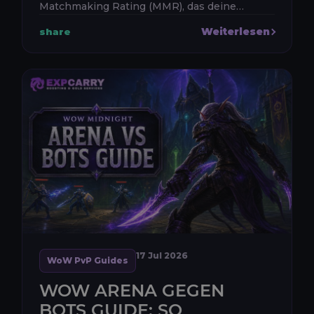
Matchmaking Rating (MMR), das deine
Leistung für das Matchmaking einschätzt,
Weiterlesen
share
und Current Rating (CR), das deinen
sichtbaren Fortschri...
17 Jul 2026
WoW PvP Guides
WOW ARENA GEGEN
BOTS GUIDE: SO