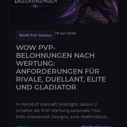
19 Jul 2026
WoW PvP Guides
WOW PVP-
BELOHNUNGEN NACH
WERTUNG:
ANFORDERUNGEN FÜR
RIVALE, DUELLANT, ELITE
UND GLADIATOR
In World of Warcraft: Midnight, Saison 2
schaltet die PvP-Wertung saisonale Titel,
Elite-Klassenset-Designs, eine Waffenillusion,
einen prestigeträchtigen Umhang, ein
Weiterlesen
share