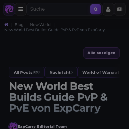
Blog
New World
New World Best Builds Guide PvP & PvE von ExpCarry
Alle anzeigen
All Posts
Nachricht
World of Warcraft
928
5
328
New World Best
Builds Guide PvP &
PvE von ExpCarry
ExpCarry Editorial Team