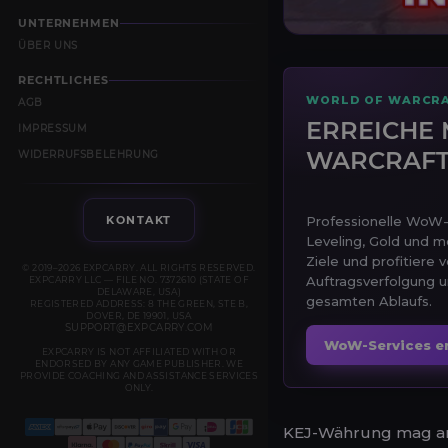
UNTERNEHMEN
ÜBER UNS
RECHTLICHES
WORLD OF WARCRA
AGB
ERREICHE 
IMPRESSUM
WARCRAF
WIDERRUFSBELEHRUNG
KONTAKT
Professionelle WoW-B
Leveling, Gold und m
Ziele und profitiere 
© 2019–2026 EXPCARRY. ALL RIGHTS RESERVED.
Auftragsverfolgung 
EXPCARRY LLC — FILE NO. 7372610 (STATE OF
DELAWARE, USA)
gesamten Ablaufs.
REGISTERED ADDRESS: 8 THE GREEN, STE B,
DOVER, DE 19901, USA
SUPPORT@EXPCARRY.COM
WoW-Services e
EXPCARRY IS NOT AFFILIATED WITH OR
ENDORSED BY ANY GAME PUBLISHER. WE
PROVIDE COACHING AND ASSISTANCE SERVICES
ONLY.
KEJ-Währung mag anfa