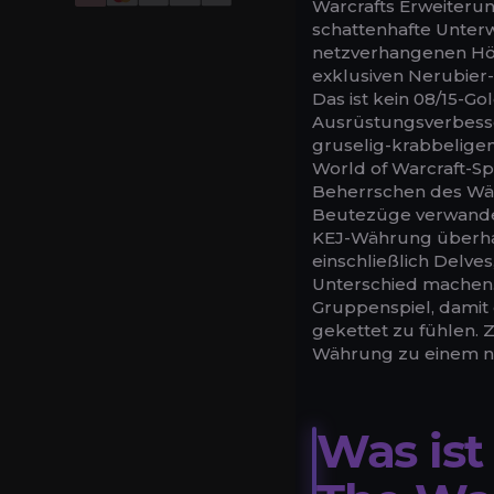
Warcrafts Erweiterung
schattenhafte Unter
netzverhangenen Höhl
exklusiven Nerubier
Das ist kein 08/15-Go
Ausrüstungsverbess
gruselig-krabbelige
World of Warcraft-Spi
Beherrschen des Wäh
Beutezüge verwandeln
KEJ-Währung überhaup
einschließlich Delve
Unterschied machen. 
Gruppenspiel, damit 
gekettet zu fühlen.
Währung zu einem nat
Was ist