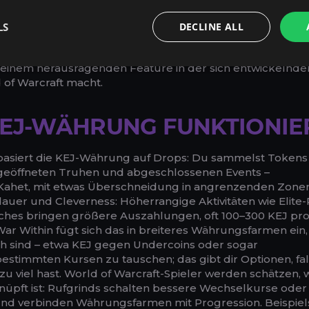
n zu 2.000 oder mehr für die richtig hochwertigen Stücke 
sige KEJ sogar in andere Ressourcen umwandeln, um fle
LS
DECLINE ALL
ystem ermutigt zu einer Mischung aus Risiko und Belohn
he Bereiche vorwagt, wird in einer storynahen Weise beloh
einem herausragenden Feature in der sich entwickelnde
of Warcraft macht.
KEJ-WÄHRUNG FUNKTIONIE
basiert die KEJ-Währung auf Drops: Du sammelst Tokens
geöffneten Truhen und abgeschlossenen Events –
j-Kahet, mit etwas Überschneidung in angrenzenden Zone
uer und Cleverness: Höherrangige Aktivitäten wie Elite
aches bringen größere Auszahlungen, oft 100–300 KEJ pr
ar Within fügt sich das in breiteres Währungsfarmen ein,
h sind – etwa KEJ gegen Undercoins oder sogar
estimmten Kursen zu tauschen; das gibt dir Optionen, fal
zu viel hast. World of Warcraft-Spieler werden schätzen, 
knüpft ist: Rufgrinds schalten bessere Wechselkurse oder
 und verbinden Währungsfarmen mit Progression. Beispie