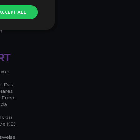
– und
xibel
ACCEPT ALL
ung:
nt, die
n
RT
 von
n. Das
-Rares
o Fund.
 da
ls du
wie KEJ
lsweise