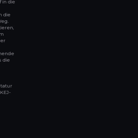
 in die
n die
Weg.
ieren,
um
ner
hnende
 die
statur
 KEJ-