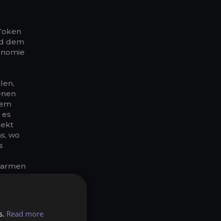
 Token
nd dem
konomie
n
len,
denen
dem
 es
rekt
ns, wo
s
 Farmen
n
machen,
tiere,
eute
s.
Read more