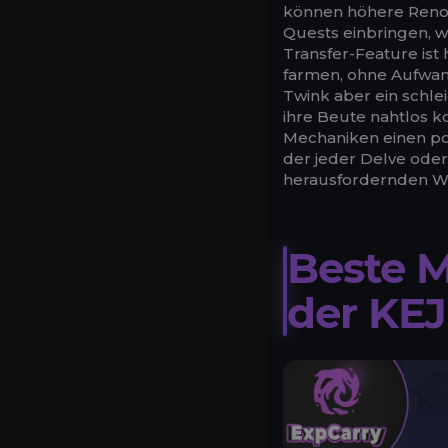
können höhere Renow
Quests einbringen, w
Transfer-Feature ist
farmen, ohne Aufwand
Twink aber ein schle
ihre Beute nahtlos k
Mechaniken einen pot
der jeder Delve ode
herausfordernden Wel
Beste 
der KE