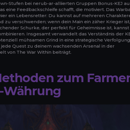
n-Stufen bei nerub-ar-alliierten Gruppen Bonus-KEJ au
as eine Feedbackschleife schafft, die motiviert. Das Warb
 hier ein Lebensretter: Du kannst auf mehreren Charakter
 zu verschwenden; wenn dein Main ein zäher Krieger ist,
ichender Schurke, der perfekt für Geheimnisse ist, kannst
ombinieren. Insgesamt verwandelt das Verständnis der K
enziell mühsamen Grind in eine strategische Verfolgung,
r jede Quest zu deinem wachsenden Arsenal in der
t von The War Within beiträgt.
Methoden zum Farme
J-Währung