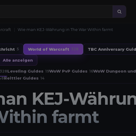
rcraft
Wie man KEJ-Währung in The War Within farmt
chricht
World of Warcraft
TBC Anniversary Gui
5
328
Alle anzeigen
Leveling Guides
WoW PvP Guides
WoW Dungeon und 
328
19
16
Reittier Guides
48
14
an KEJ-Währun
ithin farmt