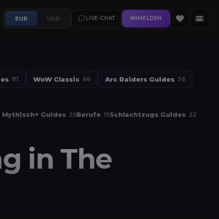
EUR
USD
LIVE-CHAT
ANMELDEN
des
WoW Classic
Arc Raiders Guides
81
66
36
Mythisch+ Guides
Berufe
Schlachtzugs Guides
25
15
22
g in The