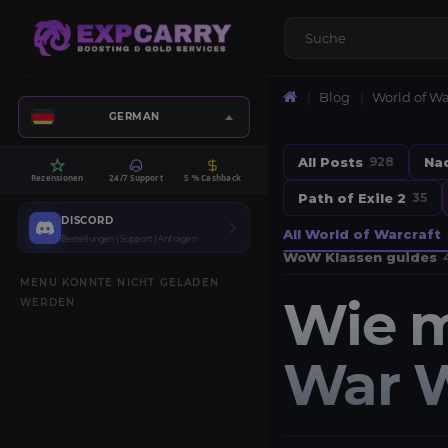
Blog
World of Wa
GERMAN
All Posts
Na
928
Rezensionen
24/7 Support
5 % Cashback
Path of Exile 2
35
DISCORD
All World of Warcraft
Bestellungen | Support | Anfragen
WoW Klassen guides
MENU KONNTE NICHT GELADEN
Wie m
WERDEN
War W