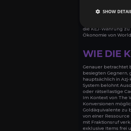
Einstiegszeug bis hi
du kannst überschüs
SHOW DETAI
zu bleiben. Dieses S
Wer sich in gefährlic
die KEJ-Währung zu 
Ökonomie von World 
WIE DIE 
Genauer betrachtet 
besiegten Gegnern, 
hauptsächlich in Az
System belohnt Ausda
oder rätsellastige C
Im Kontext von The W
Konversionen möglic
Goldäquivalente zu b
von einer Ressource 
mit Fraktionsruf ver
exklusive Items frei