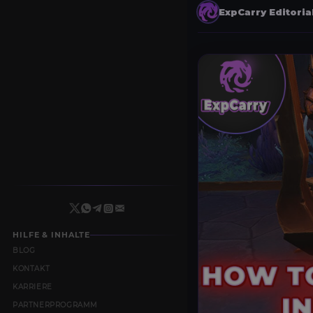
ExpCarry Editori
HILFE & INHALTE
BLOG
KONTAKT
KARRIERE
PARTNERPROGRAMM