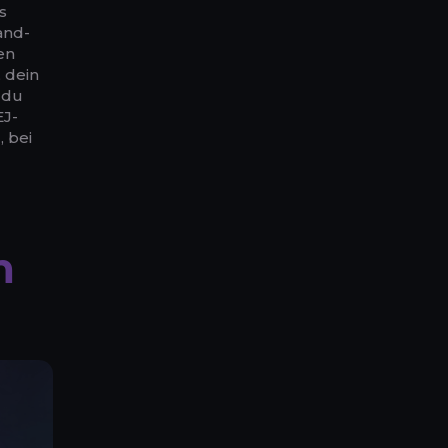
s
and-
en
 dein
 du
EJ-
 bei
n