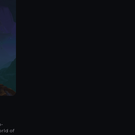
o-
rld of