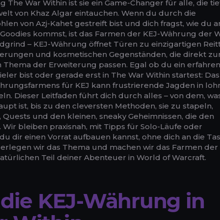
 The War Within ist sie ein Game-Changer für alle, die tief
welt von Khaz Algar eintauchen. Wenn du durch die
en von Azj-Kahet gestreift bist und dich fragst, wie du a
-Goodies kommst, ist das Farmen der KEJ-Währung der 
ldgrind – KEJ-Währung öffnet Türen zu einzigartigen Reitt
erungen und kosmetischen Gegenständen, die direkt z
n Thema der Erweiterung passen. Egal ob du ein erfahre
eler bist oder gerade erst in The War Within startest: Das
rungsfarmens für KEJ kann frustrierende Jagden in lo
. Dieser Leitfaden führt dich durch alles – von dem, was
t ist, bis zu den cleversten Methoden, sie zu stapeln,
s, Quests und den kleinen, sneaky Geheimnissen, die den
Wir bleiben praxisnah, mit Tipps für Solo-Läufe oder
du dir einen Vorrat aufbauen kannst, ohne dich an die Ta
 Zerlegen wir das Thema und machen wir das Farmen der
ürlichen Teil deiner Abenteuer in World of Warcraft.
 die KEJ-Währung in