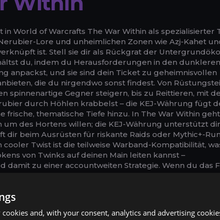
r Within
 in World of Warcrafts The War Within als spezialisierter
r Nerubier-Lore und unheimlichen Zonen wie Azj-Kahet u
erknüpft ist. Stell sie dir als Rückgrat der Untergrundö
rhältst du, indem du Herausforderungen in den dunklere
g anpackst, und sie sind dein Ticket zu geheimnisvollen
anbieten, die du nirgendwo sonst findest. Von Rüstungstei
n spinnenartige Gegner steigern, bis zu Reittieren, mit 
erubier durch Höhlen krabbelst – die KEJ-Währung fügt 
frische, thematische Tiefe hinzu. In The War Within geht
 um des Hortens willen; die KEJ-Währung unterstützt di
ilft dir beim Ausrüsten für riskante Raids oder Mythic+-Ru
in cooler Twist ist die teilweise Warband-Kompatibilität, wa
kens von Twinks auf deinen Main leiten kannst –
 damit zu einer accountweiten Strategie. Wenn du das
orierst, verpasst du möglicherweise die stimmungsvolle
s Erkunden der Tiefen von The War Within so immersiv 
ings
on antiken Nerubier-Artefakten inspiriert sind, oder Haus
ik der Erweiterung widerspiegeln. Über die Zonen verstr
cookies and, with your consent, analytics and advertising cookie
J gegen Waren ein – beginnend bei etwa 500 Tokens für