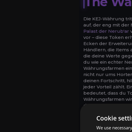
The Wa
Die KEJ-Währung tritt
auf, der eng mit de
Palast der Nerub'ar
v
vor – diese Token e
Ecken der Erweiterun
Händlern, die Items 
die deine Werte gege
du wie ein echter N
Währungsfarmen eine 
nicht nur ums Horten
deinen Fortschritt, h
jeder Vorteil zählt. E
bedeutet, dass du To
Währungsfarmen wird
der KEJ-Währung ign
Belohnungen, die da
Cookie sett
etwa Transmogs, die v
die die buggy Ästhet
We use necessary 
Händler tauschen KE