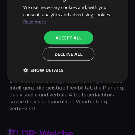
Videospielzeit zu, insbesondere nach 10
We use necessary cookies and, with your
Stunden Spielen pro Woche. Dasselbe galt für
consent, analytics and advertising cookies.
Planungsfähigkeiten und verbale Spanne, aber
Read more
diese positive Beziehung erreichte eine Grenze
zwischen 10 und 20 Stunden Videospielen pro
ACCEPT ALL
Woche. Auch die Reaktionszeiten verringerten
sich mit zunehmender Videospielzeit und
erreichten eine Grenze bei etwa 20 Stunden
DECLINE ALL
Spielen pro Woche und sanken dann bei
intensiveren Spielern wieder ab.
SHOW DETAILS
Die Wissenschaft sagt, dass Gaming die fluide
Intelligenz, die geistige Flexibilität, die Planung,
das visuelle und verbale Arbeitsgedächtnis
sowie die visuell-räumliche Verarbeitung
verbessert.
TLDR; Welche