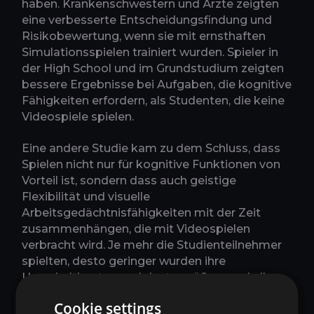
haben. Krankenschwestern und Ärzte zeigten
eine verbesserte Entscheidungsfindung und
Risikobewertung, wenn sie mit ernsthaften
Simulationsspielen trainiert wurden. Spieler in
der High School und im Grundstudium zeigten
bessere Ergebnisse bei Aufgaben, die kognitive
Fähigkeiten erfordern, als Studenten, die keine
Videospiele spielen.
Eine andere Studie kam zu dem Schluss, dass
Spielen nicht nur für kognitive Funktionen von
Vorteil ist, sondern dass auch geistige
Flexibilität und visuelle
Arbeitsgedächtnisfähigkeiten mit der Zeit
zusammenhängen, die mit Videospielen
verbracht wird. Je mehr die Studienteilnehmer
spielten, desto geringer wurden ihre
Umschaltkosten und desto größer wurde ihre
visuelle Rückwärtsspanne. Die Fähigkeiten zur
Cookie settings
fluiden Intelligenz nahmen mit der