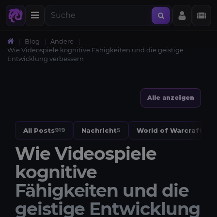
Blog
Andere
Wie Videospiele kognitive Fähigkeiten und die geistige
Entwicklung verbessern
Alle anzeigen
All Posts
Nachricht
World of Warcraft
919
5
328
Wie Videospiele
kognitive
Fähigkeiten und die
geistige Entwicklung