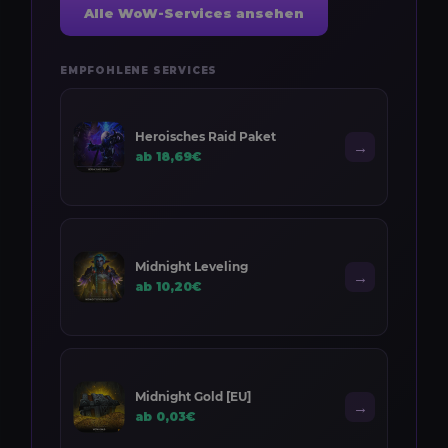
Alle WoW-Services ansehen
EMPFOHLENE SERVICES
Heroisches Raid Paket
→
ab 18,69€
Midnight Leveling
→
ab 10,20€
Midnight Gold [EU]
→
ab 0,03€