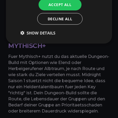
ab, ob du mehr Druck auf Prioritaetsziele, ein
ACCEPT ALL
anderes Tempoprofil oder ein bestimmtes
Routen-Setup willst.
DECLINE ALL
BESTE TALENTE FUER
SHOW DETAILS
SCHATTENPRIESTER IN
MYTHISCH+
Fuer Mythisch+ nutzt du das aktuelle Dungeon-
Build mit Optionen wie Elend oder
Herbeigerufener Albtraum, je nach Route und
wie stark du Ziele verteilen musst. Midnight
Saison 1 stuetzt nicht die bequeme Idee, dass
nur ein Heldentalentbaum fuer jeden Key
"richtig" ist. Dein Dungeon-Build sollte die
Route, die Lebensdauer der Gruppen und den
Bedarf deiner Gruppe an Prioritaetsschaden
oder breiterem Dauerdruck widerspiegeln.