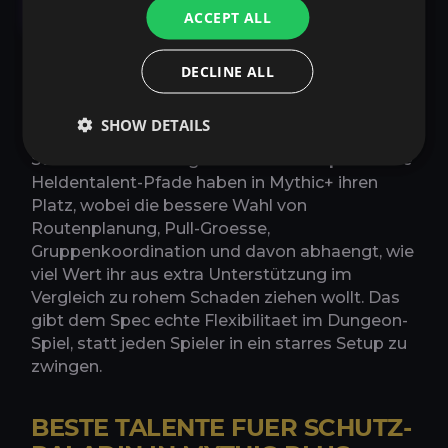
Saison 1
ACCEPT ALL
Schutz-Paladin bleibt einer der staerksten
DECLINE ALL
Dungeon-Tanks in Midnight Saison 1 dank
hoher Nützlichkeitsdichte, haeufiger
SHOW DETAILS
Unterbrechungen, Fernbedrohung und starker
Schadensminderung bei sauberem Spiel. Beide
Heldentalent-Pfade haben in Mythic+ ihren
Platz, wobei die bessere Wahl von
Routenplanung, Pull-Groesse,
Gruppenkoordination und davon abhaengt, wie
viel Wert ihr aus extra Unterstützung im
Vergleich zu rohem Schaden ziehen wollt. Das
gibt dem Spec echte Flexibilitaet im Dungeon-
Spiel, statt jeden Spieler in ein starres Setup zu
zwingen.
BESTE TALENTE FUER SCHUTZ-