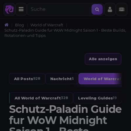
Blog
World of Warcraft
Schutz-Paladin Guide fur WoW Midnight Saison 1 - Beste Builds,
Rotationen und Tipps
Alle anzeigen
All Posts
Nachricht
World of Warcraft
928
5
328
All World of Warcraft
Leveling Guides
W
328
19
Schutz-Paladin Guide
fur WoW Midnight