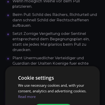
Wenn moeglich Weihe vor dem Pull
platzieren.
Beim Pull: Schild des Rächers, Richturteil und
dann schnell Schild der Rechtschaffenen
aufbauen.
Setzt Zornige Vergeltung oder Sentinel
entsprechend dem Begegnungsplan ein,
statt sie jedes Mal planlos beim Pull zu
druecken.
Plant Unermuedlicher Verteidiger und
Guardian der Uralten Koenige fuer echte
Tankbuster und geskriptete
Schadensspitzen ein.
Cookie settings
We use necessary cookies and, with your
consent, analytics and advertising cookies.
Schutz-Paladin Mythic-
Read more
Plus-Guide in Midnight