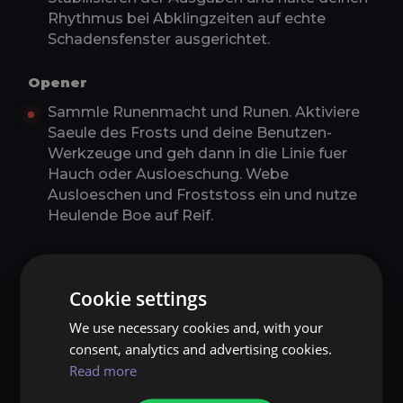
Rhythmus bei Abklingzeiten auf echte
Schadensfenster ausgerichtet.
Opener
Sammle Runenmacht und Runen. Aktiviere
Saeule des Frosts und deine Benutzen-
Werkzeuge und geh dann in die Linie fuer
Hauch oder Ausloeschung. Webe
Ausloeschen und Froststoss ein und nutze
Heulende Boe auf Reif.
Cookie settings
★★★★★
Bewertungen 4.8/5
Trustpilot zertifiziert
We use necessary cookies and, with your
Brauchst du Hilfe bei
consent, analytics and advertising cookies.
World of Warcraft?
Read more
Hol dir jeden World of Warcraft-Service