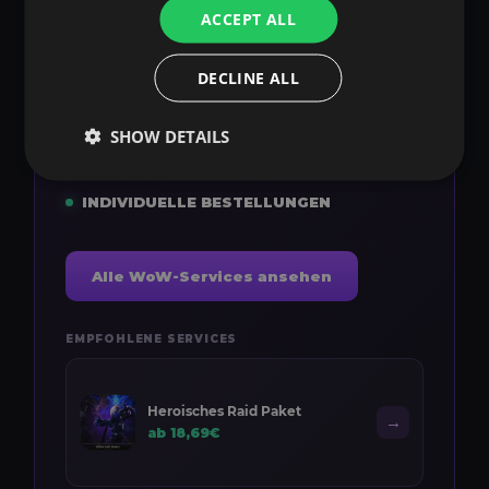
bei ExpCarry: Raids, Dungeons, PvP,
ACCEPT ALL
Leveling, Gold, Farming, Coaching und
individuelle Bestellungen.
DECLINE ALL
SICHERE BESTELLUNG
SHOW DETAILS
SCHNELLER START
VERIFIZIERTE SPIELER
INDIVIDUELLE BESTELLUNGEN
Alle WoW-Services ansehen
EMPFOHLENE SERVICES
Heroisches Raid Paket
→
ab 18,69€